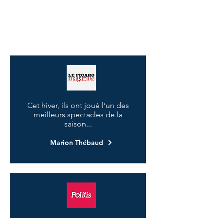
parvient pas à quitter. Il va peu à
peu entraîner
Greg
dans ses
mensonges, jusqu'à lui imposer
une
situation insoutenable.
Cet hiver, ils ont joué l’un des
meilleurs spectacles de la
saison...
Marion Thébaud