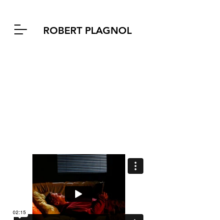
ROBERT PLAGNOL
SYNOPSIS et SQUASH de
Andrew Payne
mises en scène de Patrice Kerbrat
avec Benjamin Boyer et créées en
2006 au petit Montparnasse
programmées par Didier Bezace
en 2009 au Théâtre de la
Commune à Aubervilliers