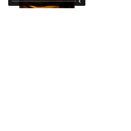
Alan et Brian sont scénaristes et
accumulent depuis des années
les épisodes de séries télévisées
médiocres. Le premier se montre
aussi appliqué, ponctuel et
sérieux que le second est
flambeur, hâbleur, jaloux. Lorsque
Brian découvre qu'Alan a écrit un
scénario pour le cinéma, et que
John Malkovitch a accepté d'en
tenir le rôle
principal,
l'affrontement est inévitable.
Greg et Ryan se connaissent
depuis longtemps. Ils se
retrouvent chaque mercredi pour
jouer au squash. Mais ce soir-là,
Ryan a besoin d'un alibi, car il doit
rejoindre Leslie, une femme
charnelle
et
terriblement
séduisante qu'il ne