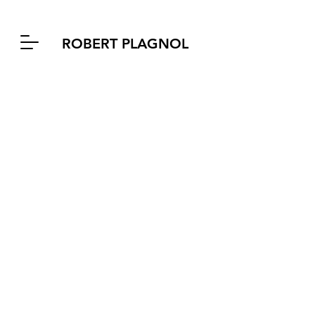
ROBERT PLAGNOL
Léon Morin Prêtre
avec Françoise Thuriès et Colette
B
rosset
mise en scène Jean-Pierre Nortel
Espace Bernanos et Théâtre du
Ranelagh
2004-2005