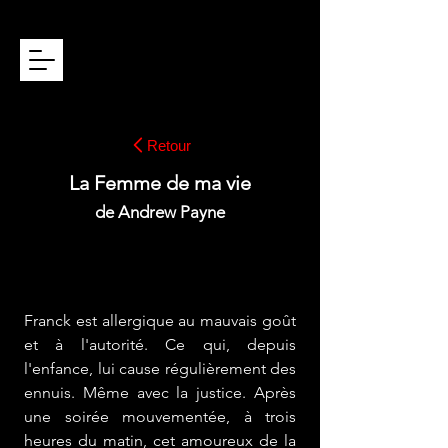
ROBERT PLAGNOL
Retour
La Femme de ma vie
de Andrew Payne
mise en scène : Robert Plagnol
lumières : Laurent Béal - musique :
Amélie
Nilles
Franck est allergique au mauvais goût
et à l'autorité. Ce qui, depuis
l'enfance, lui cause régulièrement des
ennuis. Même avec la justice. Après
une soirée mouvementée, à trois
heures du matin, cet amoureux de la