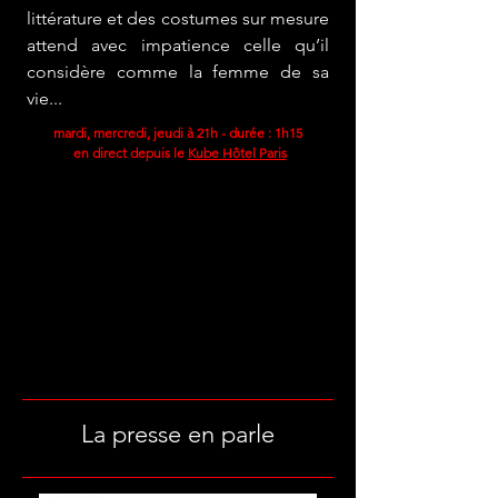
littérature et des costumes sur mesure
attend avec impatience celle qu’il
considère comme
la femme de sa
vie...
mardi, mercredi, jeudi à 21h - durée : 1h15
en direct depuis le
Kube Hôtel
Paris
La presse en parle