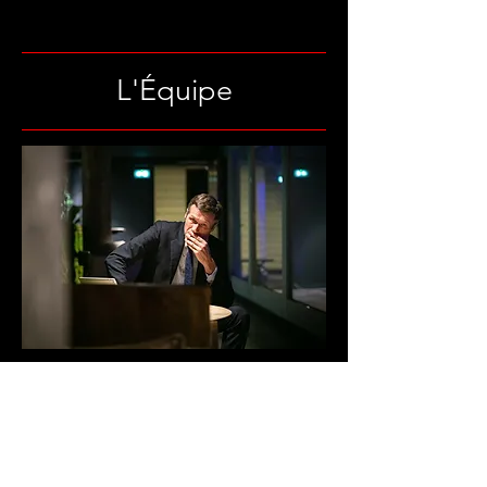
L'Équipe
Photo : Dimitri Klosowski
Andrew Payne
Auteur de
Synopsis et Squash
créée au
Petit Montparnasse en 2006 dans une
mise en scène de Patrice Kerbrat et