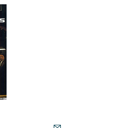
Ma première rencontre avec Gilles
Bannier
avant
la d
troisième (
La F
emme de ma vie
). Le bonheur d'être a
talent dont l'amour et le respect pour les
acteurs
réso
Claude
Miller
et Michel Deville. La joie aussi d'être au
de
grande
qualité et d'un rôle de
politicien torturé
ent
de ce monde de requins.