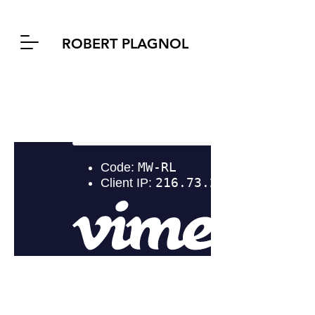
ROBERT PLAGNOL
MICHOU D'AUBER
réalisation Thomas Gilou
En 1960, la guerre d'Algérie bat son
plein. Le jeune Messaoud, 9 ans,