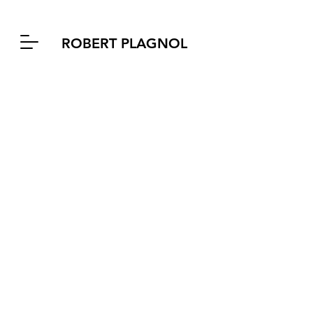
ROBERT PLAGNOL
GRANDE ÉCOLE de Jean-
Marie Besset
mise en scène Patrice Kerbrat
avec Christophe Bouisse,
Guillaume Canet, Gilbert
Desveaux, Ophélie Koering,
Hélène Médigue.
Théâtre 14, 1995
Au terme de dures années