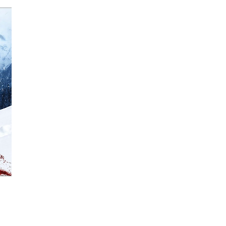
Incarner le rôle de Eric Lombard a été pour
moi
un
vra
La rencontre avec Laurent
Herbiet, réalisateur ô combie
d'être au service d'un scénario écrit par Pascal Chaume
parfait
, le plaisir de jouer avec
Lubna Azabal
dans
ces 
font de ce tournage un moment
des Pyrénées