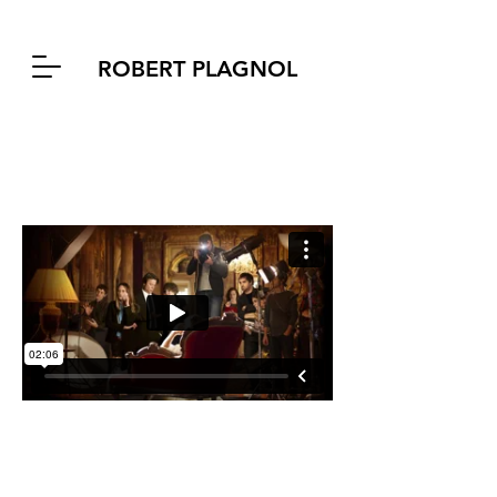
ROBERT PLAGNOL
DIX POUR CENT
Réalisation Cédric Klapisch
Troisième tournage avec Cédric
Klapisch
après
Ni pour ni contre
et
Les poupées Russes.