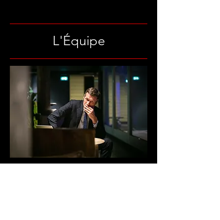
L'Équipe
Photo : Dimitri Klosowski
Andrew Payne
Auteur de
Synopsis et Squash
créée au
Petit Montparnasse en 2006 dans une
mise en scène de Patrice Kerbrat et