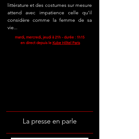
littérature et des costumes sur mesure
attend avec impatience celle qu’il
considère comme
la femme de sa
vie...
mardi, mercredi, jeudi à 21h - durée : 1h15
en direct depuis le
Kube Hôtel
Paris
La presse en parle