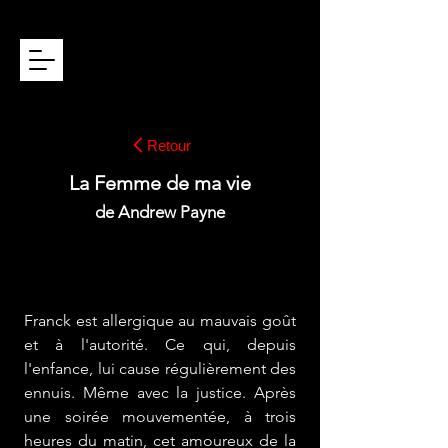
ROBERT PLAGNOL
Retour
La Femme de ma vie
de Andrew Payne
mise en scène : Robert Plagnol
lumières : Laurent Béal - musique :
Amélie
Nilles
Franck est allergique au mauvais goût
et à l'autorité. Ce qui, depuis
l'enfance, lui cause régulièrement des
ennuis. Même avec la justice. Après
une soirée mouvementée, à trois
heures du matin, cet amoureux de la